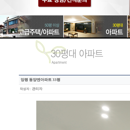
앙평 동양엔아파트 33평
:
관리자
작성자