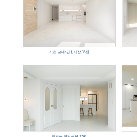
서초 교대e편한세상 35평
청담동 청담공원 32평