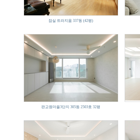
잠실 트라지움 337동 (42평)
판교원마을3단지 305동 2503호 32평