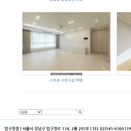
서초동 서초더샵 38평