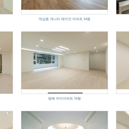
역삼동 개나리 래미안 아파트 44평
방배 자이아파트 56평