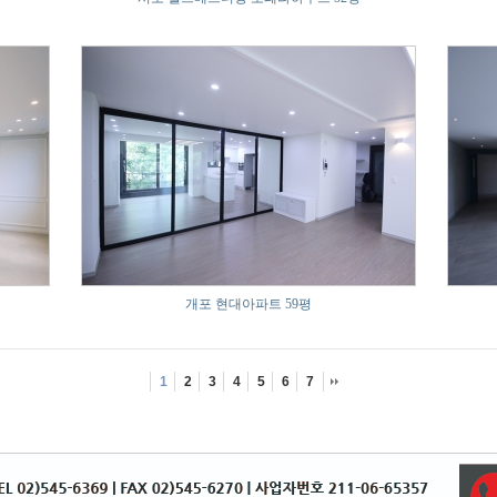
개포 현대아파트 59평
1
2
3
4
5
6
7