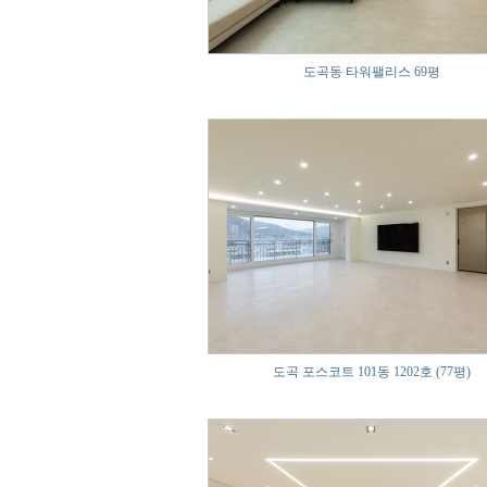
도곡동 타워팰리스 69평
도곡 포스코트 101동 1202호 (77평)