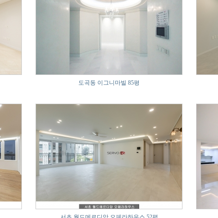
도곡동 이그니마빌 85평
서초 월드메르디앙 오페라하우스 52평