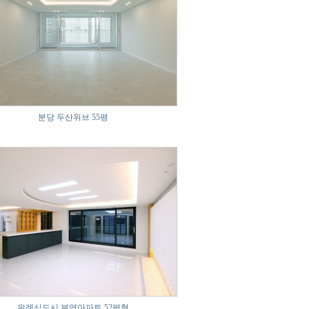
분당 두산위브 55평
위례신도시 부영아파트 52평형