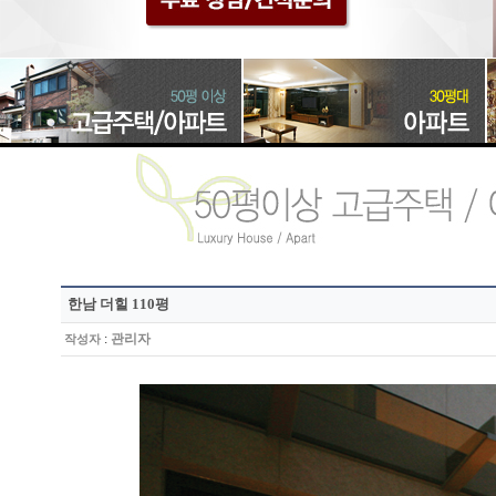
한남 더힐 110평
:
관리자
작성자